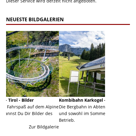
Dieser Service wird derzeit nicht angeboten.
NEUESTE BILDGALERIEN
r
Kombibahn Karkogel - Abtenau - Salzburg
Garm
uf dem Alpine
Die Bergbahn in Abtenau ist eine Kombibahn
Garmi
Bilder des
und sowohl im Sommer als auch im Winter in
der H
Betrieb.
einer
ur Bildgalerie
Zur Bildgalerie
majes