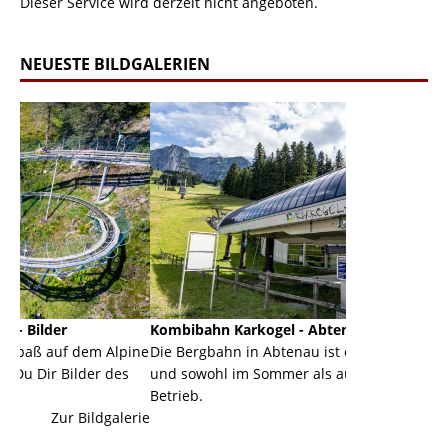
Dieser Service wird derzeit nicht angeboten.
NEUESTE BILDGALERIEN
Kombibahn Karkogel - Abtenau - Salzburg
Garmisch-
 Alpine
Die Bergbahn in Abtenau ist eine Kombibahn
Garmisch-P
r des
und sowohl im Sommer als auch im Winter in
der Haupto
Betrieb.
einer Gran
dgalerie
Zur Bildgalerie
majestätisc