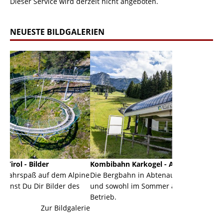
Dieser Service wird derzeit nicht angeboten.
NEUESTE BILDGALERIEN
Kombibahn Karkogel - Abtenau - Salzburg
Garmis
dem Alpine
Die Bergbahn in Abtenau ist eine Kombibahn
Garmisc
lder des
und sowohl im Sommer als auch im Winter in
der Hau
Betrieb.
einer G
Bildgalerie
Zur Bildgalerie
majestät