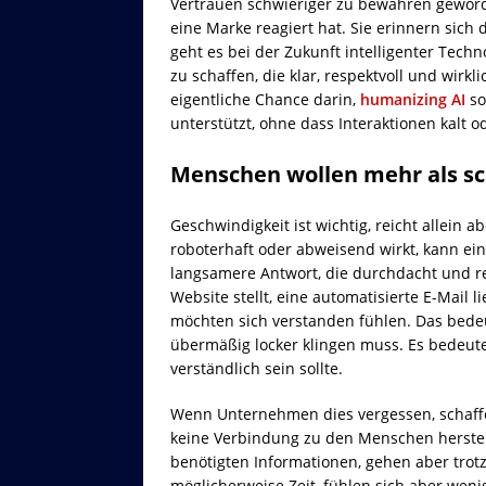
Vertrauen schwieriger zu bewahren geword
eine Marke reagiert hat. Sie erinnern sich 
geht es bei der Zukunft intelligenter Tech
zu schaffen, die klar, respektvoll und wirklic
eigentliche Chance darin,
humanizing AI
so
unterstützt, ohne dass Interaktionen kalt 
Menschen wollen mehr als s
Geschwindigkeit ist wichtig, reicht allein a
roboterhaft oder abweisend wirkt, kann ein
langsamere Antwort, die durchdacht und re
Website stellt, eine automatisierte E-Mail 
möchten sich verstanden fühlen. Das bedeut
übermäßig locker klingen muss. Es bedeutet
verständlich sein sollte.
Wenn Unternehmen dies vergessen, schaffen
keine Verbindung zu den Menschen herstelle
benötigten Informationen, gehen aber trot
möglicherweise Zeit, fühlen sich aber weni