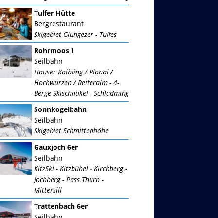
Tulfer Hütte
Bergrestaurant
Skigebiet Glungezer - Tulfes
Rohrmoos I
Seilbahn
Hauser Kaibling / Planai /
Hochwurzen / Reiteralm - 4-
Berge Skischaukel - Schladming
Sonnkogelbahn
Seilbahn
Skigebiet Schmittenhöhe
Gauxjoch 6er
Seilbahn
KitzSki - Kitzbühel - Kirchberg -
Jochberg - Pass Thurn -
Mittersill
Trattenbach 6er
Seilbahn