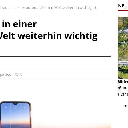
NEU
rauen in einer automatisierten Welt weiterhin wichtig ist
in einer
elt weiterhin wichtig
gorized
0
Alpine Coaster - Imst - Tirol - Bilder
Komb
n in Leogang
Mehr als 3,5 Kilometer Fahrspaß auf dem Alpine
Die 
Coaster in Imst! Hier kannst Du Dir Bilder des
und 
ur Bildgalerie
Coasters ansehen.
Betri
Zur Bildgalerie