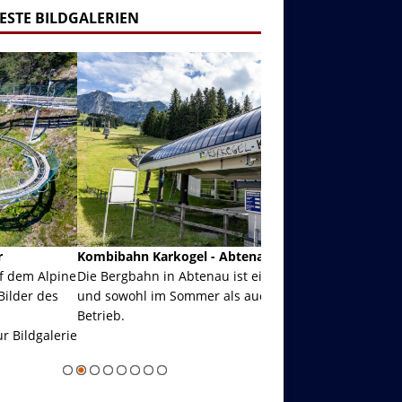
ESTE BILDGALERIEN
ibahn Karkogel - Abtenau - Salzburg
Garmisch-Partenkirch
Bergbahn in Abtenau ist eine Kombibahn
Garmisch-Partenkirchen
sowohl im Sommer als auch im Winter in
der Hauptorte in Deuts
eb.
einer Grandiosen Alpen
Zur Bildgalerie
majestätisch...