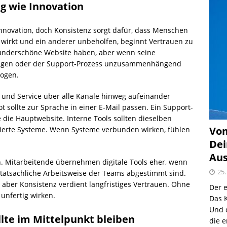
ig wie Innovation
Innovation, doch Konsistenz sorgt dafür, dass Menschen
 wirkt und ein anderer unbeholfen, beginnt Vertrauen zu
underschöne Website haben, aber wenn seine
lingen oder der Support-Prozess unzusammenhängend
wogen.
 und Service über alle Kanäle hinweg aufeinander
sollte zur Sprache in einer E-Mail passen. Ein Support-
e die Hauptwebsite. Interne Tools sollten dieselben
Vom
ierte Systeme. Wenn Systeme verbunden wirken, fühlen
Dei
Aus
n. Mitarbeitende übernehmen digitale Tools eher, wenn
25.
e tatsächliche Arbeitsweise der Teams abgestimmt sind.
aber Konsistenz verdient langfristiges Vertrauen. Ohne
Der e
 unfertig wirken.
Das K
Und 
lte im Mittelpunkt bleiben
die e