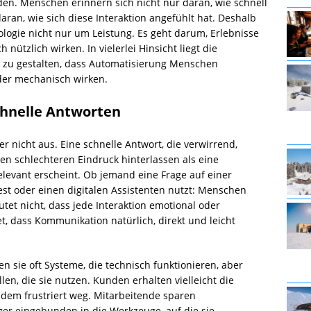
en. Menschen erinnern sich nicht nur daran, wie schnell
daran, wie sich diese Interaktion angefühlt hat. Deshalb
nologie nicht nur um Leistung. Es geht darum, Erlebnisse
h nützlich wirken. In vielerlei Hinsicht liegt die
 zu gestalten, dass Automatisierung Menschen
oder mechanisch wirken.
chnelle Antworten
ber nicht aus. Eine schnelle Antwort, die verwirrend,
en schlechteren Eindruck hinterlassen als eine
levant erscheint. Ob jemand eine Frage auf einer
liest oder einen digitalen Assistenten nutzt: Menschen
et nicht, dass jede Interaktion emotional oder
, dass Kommunikation natürlich, direkt und leicht
 sie oft Systeme, die technisch funktionieren, aber
n, die sie nutzen. Kunden erhalten vielleicht die
zdem frustriert weg. Mitarbeitende sparen
ger eingebunden in die Werkzeuge, auf die sie