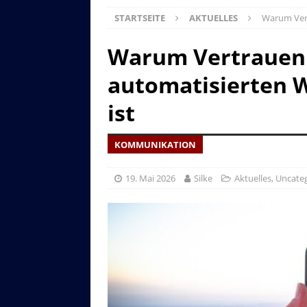
STARTSEITE
AKTUELLES
Warum Vert
Warum Vertrauen 
automatisierten W
ist
KOMMUNIKATION
19. Mai 2026
Silke
Aktuelles
,
Uncate
Asitzbahn - Leogang - Bilder
Schau Dir hier Bilder der Asitzbah
an.
Z