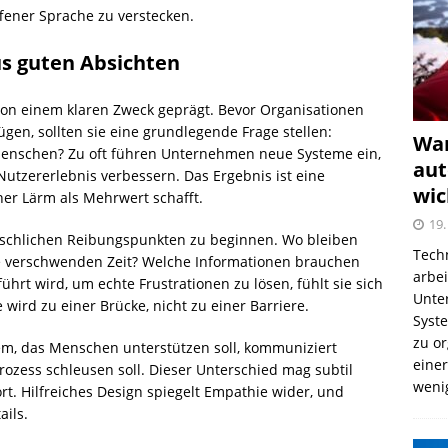
iffener Sprache zu verstecken.
us guten Absichten
 von einem klaren Zweck geprägt. Bevor Organisationen
en, sollten sie eine grundlegende Frage stellen:
War
 Menschen? Zu oft führen Unternehmen neue Systeme ein,
aut
s Nutzererlebnis verbessern. Das Ergebnis ist eine
wic
her Lärm als Mehrwert schafft.
19.
enschlichen Reibungspunkten zu beginnen. Wo bleiben
Tech
e verschwenden Zeit? Welche Informationen brauchen
arbe
rt wird, um echte Frustrationen zu lösen, fühlt sie sich
Unter
 wird zu einer Brücke, nicht zu einer Barriere.
Syst
zu o
tem, das Menschen unterstützen soll, kommuniziert
einer
Prozess schleusen soll. Dieser Unterschied mag subtil
weni
t. Hilfreiches Design spiegelt Empathie wider, und
ails.