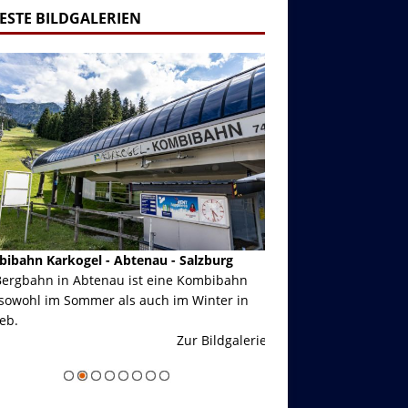
ESTE BILDGALERIEN
ibahn Karkogel - Abtenau - Salzburg
Garmisch-Partenkirch
Bergbahn in Abtenau ist eine Kombibahn
Garmisch-Partenkirchen
sowohl im Sommer als auch im Winter in
der Hauptorte in Deuts
eb.
einer Grandiosen Alpen
Zur Bildgalerie
majestätisch...