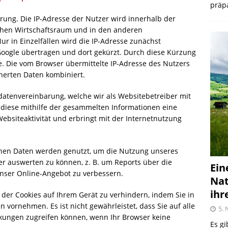
präpa
erung. Die IP-Adresse der Nutzer wird innerhalb der
chen Wirtschaftsraum und in den anderen
r in Einzelfällen wird die IP-Adresse zunächst
Google übertragen und dort gekürzt. Durch diese Kürzung
e. Die vom Browser übermittelte IP-Adresse des Nutzers
herten Daten kombiniert.
atenvereinbarung, welche wir als Websitebetreiber mit
t diese mithilfe der gesammelten Informationen eine
bsiteaktivität und erbringt mit der Internetnutzung
enen Daten werden genutzt, um die Nutzung unseres
r auswerten zu können, z. B. um Reports über die
Ein
 unser Online-Angebot zu verbessern.
Nat
ihr
 der Cookies auf Ihrem Gerät zu verhindern, indem Sie in
vornehmen. Es ist nicht gewährleistet, dass Sie auf alle
5.
kungen zugreifen können, wenn Ihr Browser keine
Es gi