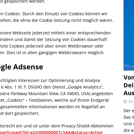
nd gespeichert werden.
n Cookies. Durch den Einsatz von Cookies können wir
tellen, die ohne die Cookie-Setzung nicht möglich wären.
nsere Webseite jederzeit mittels einer entsprechenden
indern und damit der Setzung von Cookies dauerhaft
tzte Cookies jederzeit über einen Webbrowser oder
. Dies ist in allen gängigen Webbrowsern möglich.
ogle Adsense
Vom
echtigten Interessen zur Optimierung und Analyse
Dei
 Abs. 1 lit. f. DSGVO den Dienst „Google Analytics“,
Aus
heatre Parkway Mountain View, CA 94043, USA) angeboten
det „Cookies“ – Textdateien, welche auf Ihrem Endgerät
25.
s gesammelten Informationen werden im Regelfall an
Der e
d dort gespeichert.
Das K
Und 
utzrecht ein und ist unter dem Privacy-Shield-Abkommen
die e
/participant?id=a2zt000000001L5AAI&status=Active