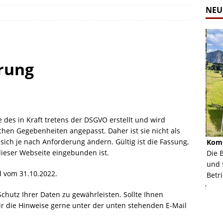
NEU
rung
des in Kraft tretens der DSGVO erstellt und wird
chen Gegebenheiten angepasst. Daher ist sie nicht als
ich je nach Anforderung ändern. Gültig ist die Fassung,
Alpine Coaster - Imst - Tirol - Bilder
Komb
 dieser Webseite eingebunden ist.
n in Leogang
Mehr als 3,5 Kilometer Fahrspaß auf dem Alpine
Die 
Coaster in Imst! Hier kannst Du Dir Bilder des
und 
d vom 31.10.2022.
ur Bildgalerie
Coasters ansehen.
Betri
Zur Bildgalerie
chutz Ihrer Daten zu gewährleisten. Sollte Ihnen
ir die Hinweise gerne unter der unten stehenden E-Mail