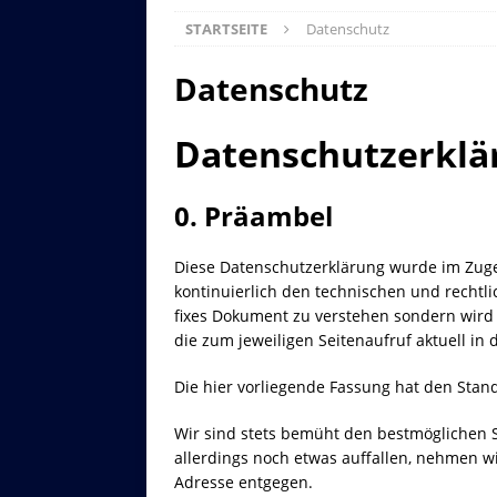
STARTSEITE
Datenschutz
Datenschutz
Datenschutzerklä
0. Präambel
Diese Datenschutzerklärung wurde im Zuge 
kontinuierlich den technischen und rechtli
fixes Dokument zu verstehen sondern wird s
Asitzbahn - Leogang - Bilder
die zum jeweiligen Seitenaufruf aktuell in
Schau Dir hier Bilder der Asitzbah
an.
Die hier vorliegende Fassung hat den Stan
Z
Wir sind stets bemüht den bestmöglichen S
allerdings noch etwas auffallen, nehmen w
Adresse entgegen.