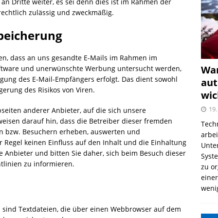
 an Dritte weiter, es sei denn dies ist im Rahmen der
echtlich zulässig und zweckmäßig.
Speicherung
n, dass an uns gesandte E-Mails im Rahmen im
War
ftware und unerwünschte Werbung untersucht werden,
igung des E-Mail-Empfängers erfolgt. Das dient sowohl
aut
gerung des Risikos von Viren.
wic
19.
seiten anderer Anbieter, auf die sich unsere
weisen darauf hin, dass die Betreiber dieser fremden
Tech
en bzw. Besuchern erheben, auswerten und
arbe
 Regel keinen Einfluss auf den Inhalt und die Einhaltung
Unter
Anbieter und bitten Sie daher, sich beim Besuch dieser
Syst
tlinien zu informieren.
zu o
einer
weni
s sind Textdateien, die über einen Webbrowser auf dem