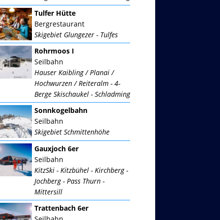
Tulfer Hütte
Bergrestaurant
Skigebiet Glungezer - Tulfes
Rohrmoos I
Seilbahn
Hauser Kaibling / Planai /
Hochwurzen / Reiteralm - 4-
Berge Skischaukel - Schladming
Sonnkogelbahn
Seilbahn
Skigebiet Schmittenhöhe
Gauxjoch 6er
Seilbahn
KitzSki - Kitzbühel - Kirchberg -
Jochberg - Pass Thurn -
Mittersill
Trattenbach 6er
Seilbahn