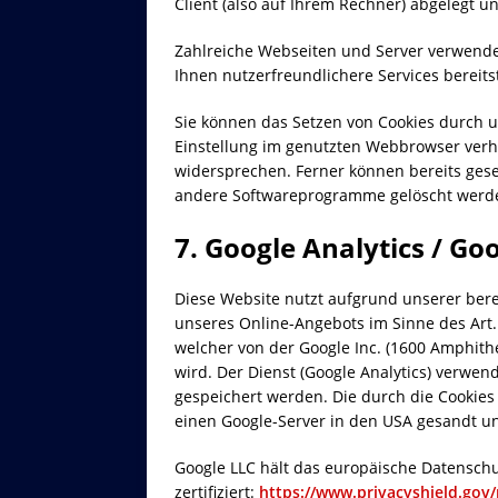
Client (also auf Ihrem Rechner) abgelegt u
Zahlreiche Webseiten und Server verwende
Ihnen nutzerfreundlichere Services bereits
Sie können das Setzen von Cookies durch u
Einstellung im genutzten Webbrowser verh
widersprechen. Ferner können bereits gese
andere Softwareprogramme gelöscht werden
7. Google Analytics / Go
Diese Website nutzt aufgrund unserer ber
unseres Online-Angebots im Sinne des Art. 6
welcher von der Google Inc. (1600 Amphit
wird. Der Dienst (Google Analytics) verwen
gespeichert werden. Die durch die Cookie
einen Google-Server in den USA gesandt un
Google LLC hält das europäische Datensch
zertifiziert:
https://www.privacyshield.gov