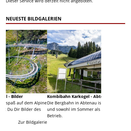
Dieser Service wird derzeit nicht angeboten.
NEUESTE BILDGALERIEN
Kombibahn Karkogel - Abtenau - Salzburg
Garmisch-
m Alpine
Die Bergbahn in Abtenau ist eine Kombibahn
Garmisch-P
r des
und sowohl im Sommer als auch im Winter in
der Haupto
Betrieb.
einer Gran
dgalerie
Zur Bildgalerie
majestätisc