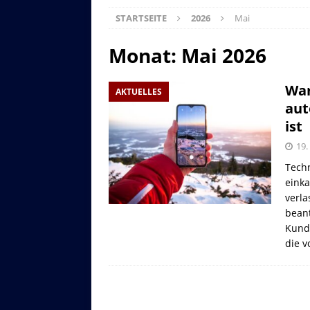
STARTSEITE
2026
Mai
Monat:
Mai 2026
War
AKTUELLES
aut
ist
19.
Techn
eink
Asitzbahn - Leogang - Bilder
verla
Schau Dir hier Bilder der Asitzbah
bean
an.
Kunde
die 
Z