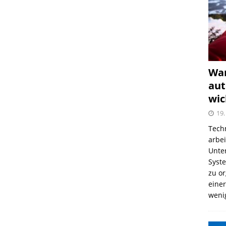
War
aut
wic
19.
Tech
arbe
Unter
Syst
zu o
einer
weni