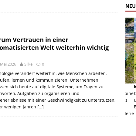
NEU
um Vertrauen in einer
omatisierten Welt weiterhin wichtig
 Mai 2026
Silke
0
ologie verändert weiterhin, wie Menschen arbeiten,
aufen, lernen und kommunizieren. Unternehmen
ssen sich heute auf digitale Systeme, um Fragen zu
Alpine Coaster - Imst - Tirol - Bilder
Komb
n in Leogang
tworten, Aufgaben zu organisieren und
Mehr als 3,5 Kilometer Fahrspaß auf dem Alpine
Die 
nerlebnisse mit einer Geschwindigkeit zu unterstützen,
Coaster in Imst! Hier kannst Du Dir Bilder des
und 
vor wenigen Jahren
ur Bildgalerie
Coasters ansehen.
[…]
Betri
Zur Bildgalerie