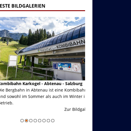
ESTE BILDGALERIEN
ibahn Karkogel - Abtenau - Salzburg
Garmisch-Partenkirch
Bergbahn in Abtenau ist eine Kombibahn
Garmisch-Partenkirchen
sowohl im Sommer als auch im Winter in
der Hauptorte in Deuts
eb.
einer Grandiosen Alpen
Zur Bildgalerie
majestätisch...