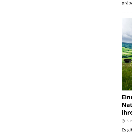
präpa
Ein
Nat
ihr
5.
Es gi