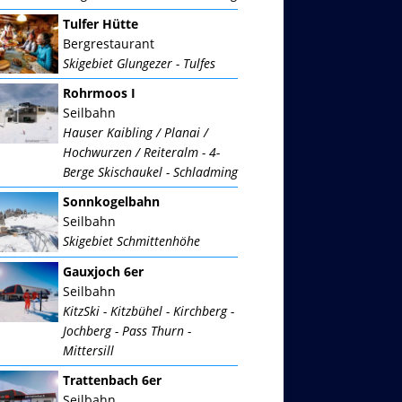
Tulfer Hütte
Bergrestaurant
Skigebiet Glungezer - Tulfes
Rohrmoos I
Seilbahn
Hauser Kaibling / Planai /
Hochwurzen / Reiteralm - 4-
Berge Skischaukel - Schladming
Sonnkogelbahn
Seilbahn
Skigebiet Schmittenhöhe
Gauxjoch 6er
Seilbahn
KitzSki - Kitzbühel - Kirchberg -
Jochberg - Pass Thurn -
Mittersill
Trattenbach 6er
Seilbahn