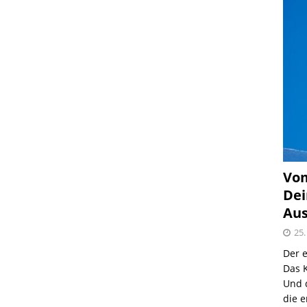
Vom
Dei
Aus
25.
Der e
Das K
Und 
die e