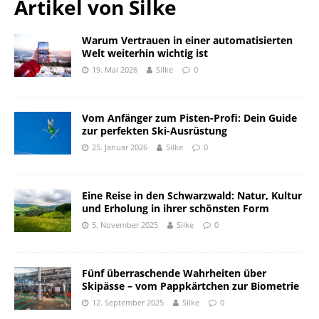
Artikel von
Silke
Warum Vertrauen in einer automatisierten
Welt weiterhin wichtig ist
19. Mai 2026
Silke
0
Vom Anfänger zum Pisten-Profi: Dein Guide
zur perfekten Ski-Ausrüstung
25. Januar 2026
Silke
0
Eine Reise in den Schwarzwald: Natur, Kultur
und Erholung in ihrer schönsten Form
5. November 2025
Silke
0
Fünf überraschende Wahrheiten über
Skipässe – vom Pappkärtchen zur Biometrie
12. September 2025
Silke
0