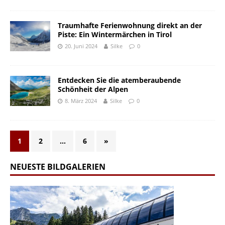
Traumhafte Ferienwohnung direkt an der
Piste: Ein Wintermärchen in Tirol
20. Juni 2024
Silke
0
Entdecken Sie die atemberaubende
Schönheit der Alpen
8. März 2024
Silke
0
1
2
…
6
»
NEUESTE BILDGALERIEN