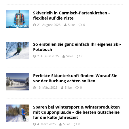
Skiverleih in Garmisch-Partenkirchen –
flexibel auf die Piste
21. August 2025
Silke
0
So erstellen Sie ganz einfach Ihr eigenes Ski-
Fotobuch
2. August 2025
Silke
0
Perfekte Skiunterkunft finden: Worauf Sie
vor der Buchung achten sollten
13. März 2025
Silke
0
Sparen bei Wintersport & Winterprodukten
mit Couponplus.de – die besten Gutscheine
für die kalte Jahreszeit
4. März 2025
Silke
0