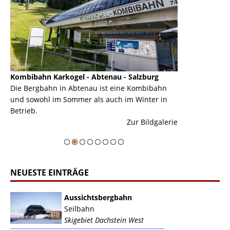
Kombibahn Karkogel - Abtenau - Salzburg
Garmisch-Part
ine
Die Bergbahn in Abtenau ist eine Kombibahn
Garmisch-Parte
und sowohl im Sommer als auch im Winter in
der Hauptorte 
Betrieb.
einer Grandios
erie
Zur Bildgalerie
majestätisch...
NEUESTE EINTRÄGE
Aussichtsbergbahn
Seilbahn
Skigebiet Dachstein West