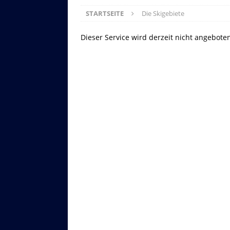
STARTSEITE
Die Skigebiete
Dieser Service wird derzeit nicht angebote
Asitzbahn - Leogang - Bilder
Schau Dir hier Bilder der Asitzbah
an.
Z