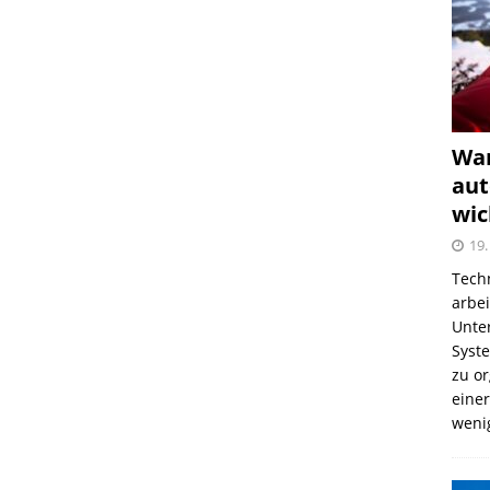
War
aut
wic
19.
Tech
arbe
Unter
Syst
zu o
einer
weni