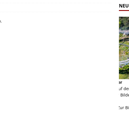
NEU
n.
Alpine Coaster - Imst - Tirol - Bilder
Komb
n in Leogang
Mehr als 3,5 Kilometer Fahrspaß auf dem Alpine
Die 
Coaster in Imst! Hier kannst Du Dir Bilder des
und 
ur Bildgalerie
Coasters ansehen.
Betri
Zur Bildgalerie