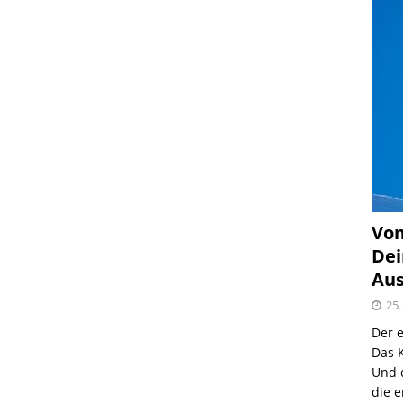
Vom
Dei
Aus
25.
Der e
Das K
Und 
die e