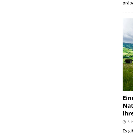
präpa
Ein
Nat
ihr
5.
Es gi