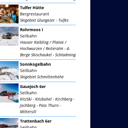
Tulfer Hütte
Bergrestaurant
Skigebiet Glungezer - Tulfes
Rohrmoos I
Seilbahn
Hauser Kaibling / Planai /
Hochwurzen / Reiteralm - 4-
Berge Skischaukel - Schladming
Sonnkogelbahn
Seilbahn
Skigebiet Schmittenhöhe
Gauxjoch 6er
Seilbahn
KitzSki - Kitzbühel - Kirchberg -
Jochberg - Pass Thurn -
Mittersill
Trattenbach 6er
Seilbahn