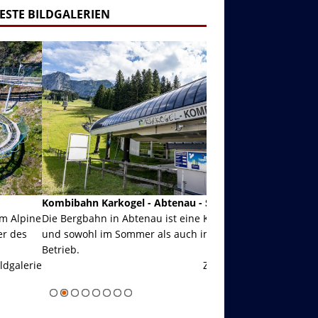
ESTE BILDGALERIEN
ibahn Karkogel - Abtenau - Salzburg
Garmisch-Partenkirch
Bergbahn in Abtenau ist eine Kombibahn
Garmisch-Partenkirchen
sowohl im Sommer als auch im Winter in
der Hauptorte in Deuts
eb.
einer Grandiosen Alpen
Zur Bildgalerie
majestätisch...