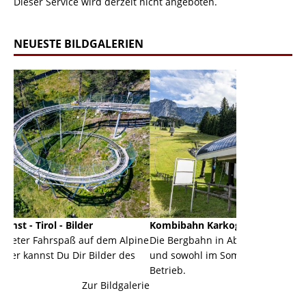
Dieser Service wird derzeit nicht angeboten.
NEUESTE BILDGALERIEN
der
Kombibahn Karkogel - Abtenau - Salzburg
Ga
 auf dem Alpine
Die Bergbahn in Abtenau ist eine Kombibahn
Gar
r Bilder des
und sowohl im Sommer als auch im Winter in
der
Betrieb.
ein
Zur Bildgalerie
Zur Bildgalerie
maj