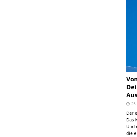
Vom
Dei
Aus
25.
Der e
Das K
Und 
die e