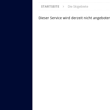
STARTSEITE
Die Skigebiete
Dieser Service wird derzeit nicht angebote
Asitzbahn - Leogang - Bilder
Schau Dir hier Bilder der Asitzbah
an.
Z