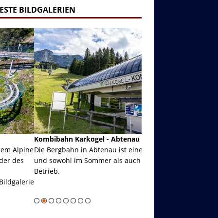
ESTE BILDGALERIEN
ibahn Karkogel - Abtenau - Salzburg
Garmisch-Partenkirch
Bergbahn in Abtenau ist eine Kombibahn
Garmisch-Partenkirchen
sowohl im Sommer als auch im Winter in
der Hauptorte in Deuts
eb.
einer Grandiosen Alpen
Zur Bildgalerie
majestätisch...