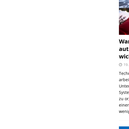
War
aut
wic
19.
Tech
arbe
Unter
Syst
zu o
einer
weni