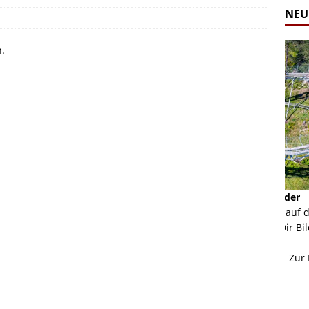
NEU
n.
Alpine Coaster - Imst - Tirol - Bilder
Komb
n in Leogang
Mehr als 3,5 Kilometer Fahrspaß auf dem Alpine
Die 
Coaster in Imst! Hier kannst Du Dir Bilder des
und 
ur Bildgalerie
Coasters ansehen.
Betri
Zur Bildgalerie