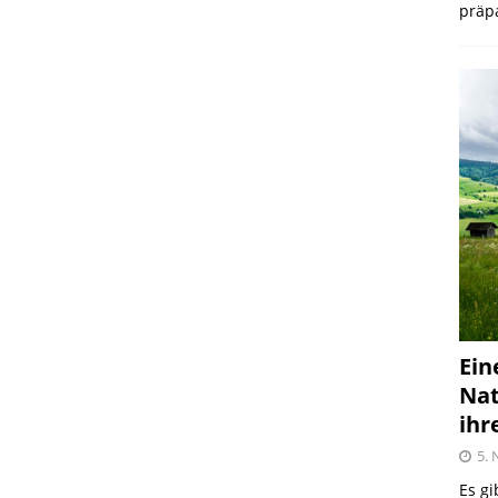
präpa
Ein
Nat
ihr
5.
Es gi