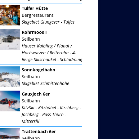
Tulfer Hütte
Bergrestaurant
Skigebiet Glungezer - Tulfes
Rohrmoos I
Seilbahn
Hauser Kaibling / Planai /
Hochwurzen / Reiteralm - 4-
Berge Skischaukel - Schladming
Sonnkogelbahn
Seilbahn
Skigebiet Schmittenhöhe
Gauxjoch 6er
Seilbahn
KitzSki - Kitzbühel - Kirchberg -
Jochberg - Pass Thurn -
Mittersill
Trattenbach 6er
Seilbahn