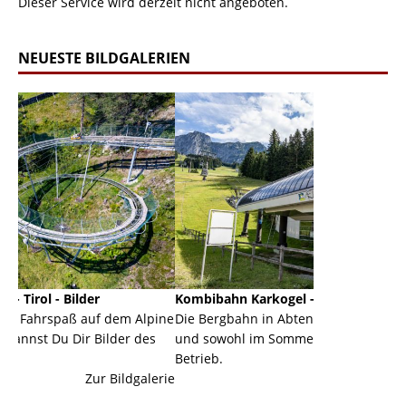
Dieser Service wird derzeit nicht angeboten.
NEUESTE BILDGALERIEN
Kombibahn Karkogel - Abtenau - Salzburg
Garmi
 dem Alpine
Die Bergbahn in Abtenau ist eine Kombibahn
Garmis
ilder des
und sowohl im Sommer als auch im Winter in
der Ha
Betrieb.
einer 
 Bildgalerie
Zur Bildgalerie
majest