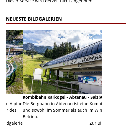
Dieser Service wird derzeit nicht angeboten.
NEUESTE BILDGALERIEN
Kombibahn Karkogel - Abtenau - Salzburg
Garmisch-Part
ine
Die Bergbahn in Abtenau ist eine Kombibahn
Garmisch-Parte
und sowohl im Sommer als auch im Winter in
der Hauptorte 
Betrieb.
einer Grandios
erie
Zur Bildgalerie
majestätisch...