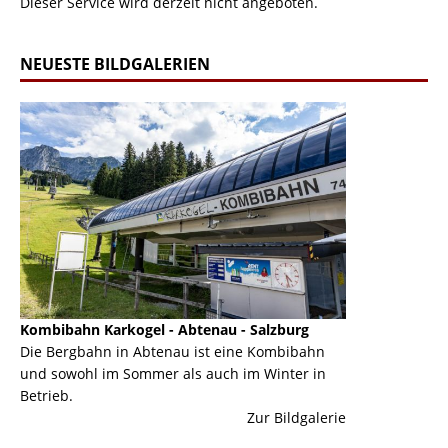
Dieser Service wird derzeit nicht angeboten.
NEUESTE BILDGALERIEN
Kombibahn Karkogel - Abtenau - Salzburg
Garmisch-Part
ine
Die Bergbahn in Abtenau ist eine Kombibahn
Garmisch-Parte
und sowohl im Sommer als auch im Winter in
der Hauptorte 
Betrieb.
einer Grandios
erie
Zur Bildgalerie
majestätisch...