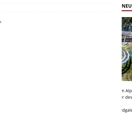
NEU
n.
Alpine Coaster - Imst - Tirol - Bilder
Komb
n in Leogang
Mehr als 3,5 Kilometer Fahrspaß auf dem Alpine
Die 
Coaster in Imst! Hier kannst Du Dir Bilder des
und 
ur Bildgalerie
Coasters ansehen.
Betri
Zur Bildgalerie