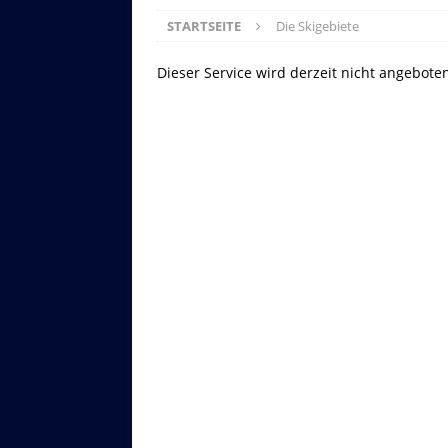
STARTSEITE
Die Skigebiete
Dieser Service wird derzeit nicht angebote
Asitzbahn - Leogang - Bilder
Schau Dir hier Bilder der Asitzbah
an.
Z