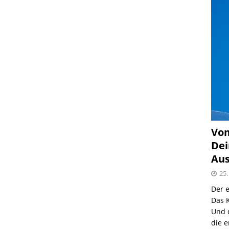
Vom
Dei
Aus
25.
Der e
Das K
Und 
die e