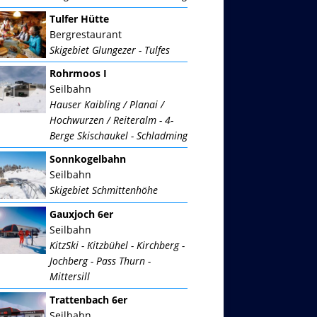
Tulfer Hütte
Bergrestaurant
Skigebiet Glungezer - Tulfes
Rohrmoos I
Seilbahn
Hauser Kaibling / Planai /
Hochwurzen / Reiteralm - 4-
Berge Skischaukel - Schladming
Sonnkogelbahn
Seilbahn
Skigebiet Schmittenhöhe
Gauxjoch 6er
Seilbahn
KitzSki - Kitzbühel - Kirchberg -
Jochberg - Pass Thurn -
Mittersill
Trattenbach 6er
Seilbahn