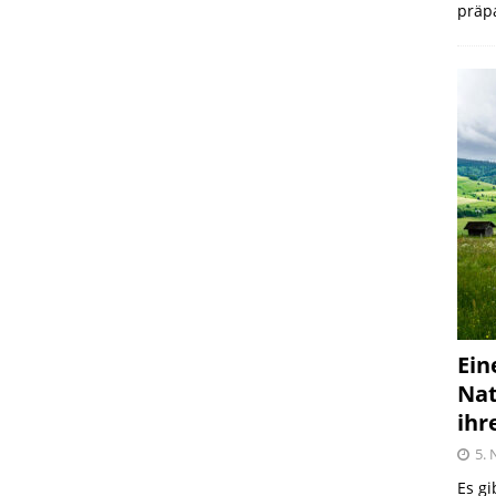
präpa
Ein
Nat
ihr
5.
Es gi