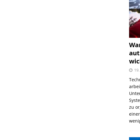
War
aut
wic
19.
Tech
arbe
Unter
Syst
zu o
einer
weni