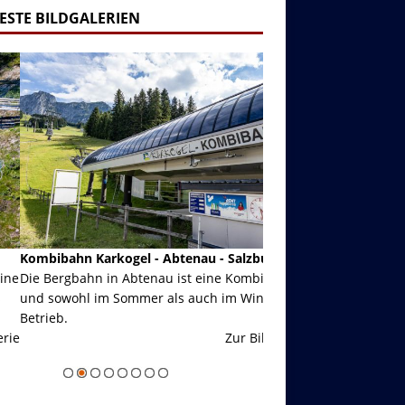
ESTE BILDGALERIEN
ibahn Karkogel - Abtenau - Salzburg
Garmisch-Partenkirch
Bergbahn in Abtenau ist eine Kombibahn
Garmisch-Partenkirchen
sowohl im Sommer als auch im Winter in
der Hauptorte in Deuts
eb.
einer Grandiosen Alpen
Zur Bildgalerie
majestätisch...