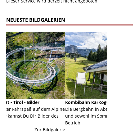
Dieser Service wird derzeit nicht angeboten.
NEUESTE BILDGALERIEN
r
Kombibahn Karkogel - Abtenau - Salzburg
Garm
f dem Alpine
Die Bergbahn in Abtenau ist eine Kombibahn
Garmi
Bilder des
und sowohl im Sommer als auch im Winter in
der H
Betrieb.
einer
r Bildgalerie
Zur Bildgalerie
majes