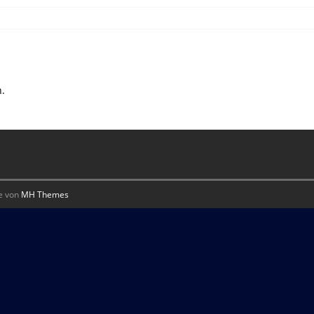
n.
e von
MH Themes