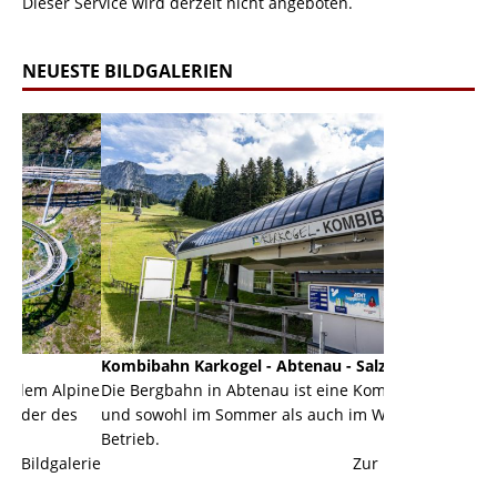
Dieser Service wird derzeit nicht angeboten.
NEUESTE BILDGALERIEN
Kombibahn Karkogel - Abtenau - Salzburg
Garmisch-Part
ine
Die Bergbahn in Abtenau ist eine Kombibahn
Garmisch-Parte
s
und sowohl im Sommer als auch im Winter in
der Hauptorte 
Betrieb.
einer Grandios
erie
Zur Bildgalerie
majestätisch...