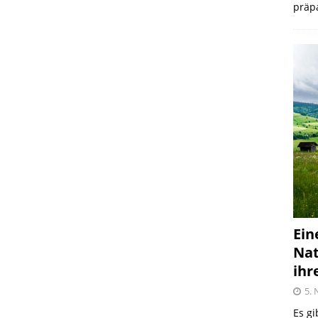
präpa
Ein
Nat
ihr
5.
Es gi