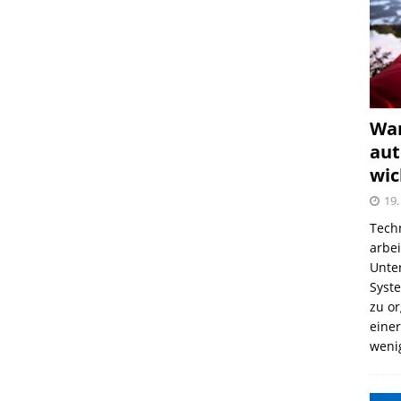
War
aut
wic
19.
Tech
arbe
Unter
Syst
zu o
einer
weni