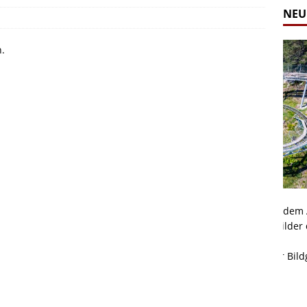
NEU
n.
Alpine Coaster - Imst - Tirol - Bilder
Komb
n in Leogang
Mehr als 3,5 Kilometer Fahrspaß auf dem Alpine
Die 
Coaster in Imst! Hier kannst Du Dir Bilder des
und 
ur Bildgalerie
Coasters ansehen.
Betri
Zur Bildgalerie