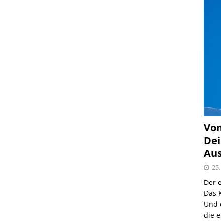
Vom
Dei
Aus
25.
Der e
Das K
Und 
die e