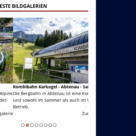
ESTE BILDGALERIEN
ibahn Karkogel - Abtenau - Salzburg
Garmisch-Partenkirch
Bergbahn in Abtenau ist eine Kombibahn
Garmisch-Partenkirchen
sowohl im Sommer als auch im Winter in
der Hauptorte in Deuts
eb.
einer Grandiosen Alpen
Zur Bildgalerie
majestätisch...