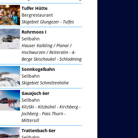
Tulfer Hütte
Bergrestaurant
Skigebiet Glungezer - Tulfes
Rohrmoos I
Seilbahn
Hauser Kaibling / Planai /
Hochwurzen / Reiteralm - 4-
Berge Skischaukel - Schladming
Sonnkogelbahn
Seilbahn
Skigebiet Schmittenhöhe
Gauxjoch 6er
Seilbahn
KitzSki - Kitzbühel - Kirchberg -
Jochberg - Pass Thurn -
Mittersill
Trattenbach 6er
Seilbahn