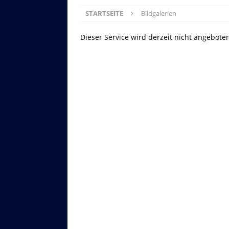
STARTSEITE
Bildgalerien
Dieser Service wird derzeit nicht angebote
Asitzbahn - Leogang - Bilder
Schau Dir hier Bilder der Asitzbah
an.
Z