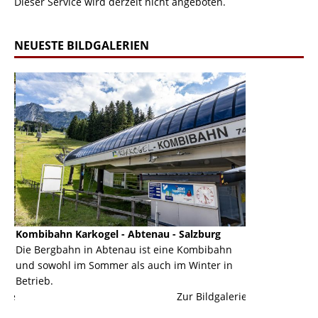
Dieser Service wird derzeit nicht angeboten.
NEUESTE BILDGALERIEN
Kombibahn Karkogel - Abtenau - Salzburg
Garmisch-Part
ine
Die Bergbahn in Abtenau ist eine Kombibahn
Garmisch-Parte
und sowohl im Sommer als auch im Winter in
der Hauptorte 
Betrieb.
einer Grandios
erie
Zur Bildgalerie
majestätisch...