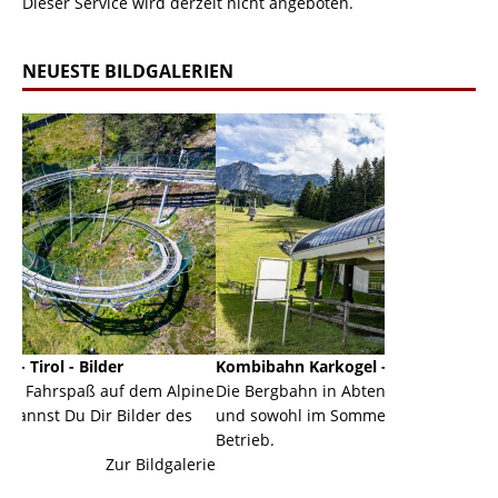
Dieser Service wird derzeit nicht angeboten.
NEUESTE BILDGALERIEN
Kombibahn Karkogel - Abtenau - Salzburg
Garmi
f dem Alpine
Die Bergbahn in Abtenau ist eine Kombibahn
Garmis
ilder des
und sowohl im Sommer als auch im Winter in
der Ha
Betrieb.
einer 
r Bildgalerie
Zur Bildgalerie
majest