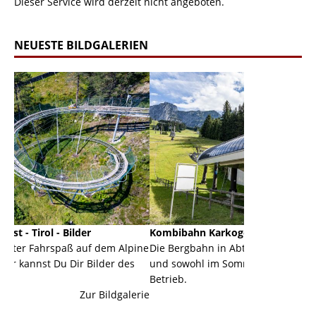
Dieser Service wird derzeit nicht angeboten.
NEUESTE BILDGALERIEN
er
Kombibahn Karkogel - Abtenau - Salzburg
Gar
auf dem Alpine
Die Bergbahn in Abtenau ist eine Kombibahn
Gar
r Bilder des
und sowohl im Sommer als auch im Winter in
der
Betrieb.
eine
Zur Bildgalerie
Zur Bildgalerie
maje