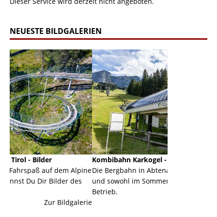
Dieser Service wird derzeit nicht angeboten.
NEUESTE BILDGALERIEN
Kombibahn Karkogel - Abtenau - Salzburg
Garmis
dem Alpine
Die Bergbahn in Abtenau ist eine Kombibahn
Garmisc
lder des
und sowohl im Sommer als auch im Winter in
der Hau
Betrieb.
einer G
Bildgalerie
Zur Bildgalerie
majestät