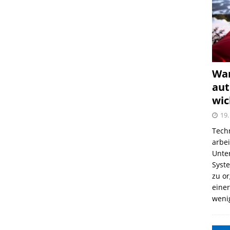
War
aut
wic
19.
Tech
arbe
Unter
Syst
zu o
einer
weni