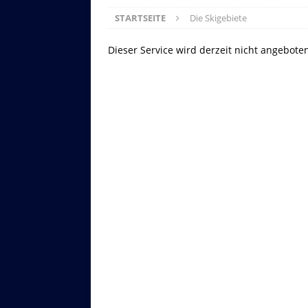
STARTSEITE
Die Skigebiete
Dieser Service wird derzeit nicht angebote
Asitzbahn - Leogang - Bilder
Schau Dir hier Bilder der Asitzbah
an.
Z