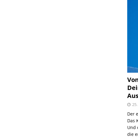
Vom
Dei
Aus
25.
Der e
Das K
Und 
die e