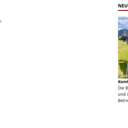
NEU
n.
Alpine Coaster - Imst - Tirol - Bilder
Komb
n in Leogang
Mehr als 3,5 Kilometer Fahrspaß auf dem Alpine
Die 
Coaster in Imst! Hier kannst Du Dir Bilder des
und 
ur Bildgalerie
Coasters ansehen.
Betri
Zur Bildgalerie