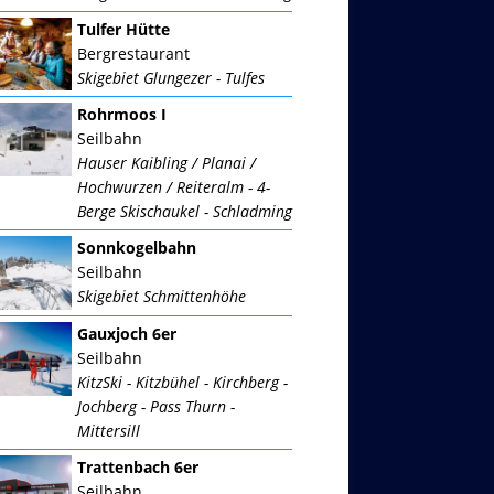
Tulfer Hütte
Bergrestaurant
Skigebiet Glungezer - Tulfes
Rohrmoos I
Seilbahn
Hauser Kaibling / Planai /
Hochwurzen / Reiteralm - 4-
Berge Skischaukel - Schladming
Sonnkogelbahn
Seilbahn
Skigebiet Schmittenhöhe
Gauxjoch 6er
Seilbahn
KitzSki - Kitzbühel - Kirchberg -
Jochberg - Pass Thurn -
Mittersill
Trattenbach 6er
Seilbahn