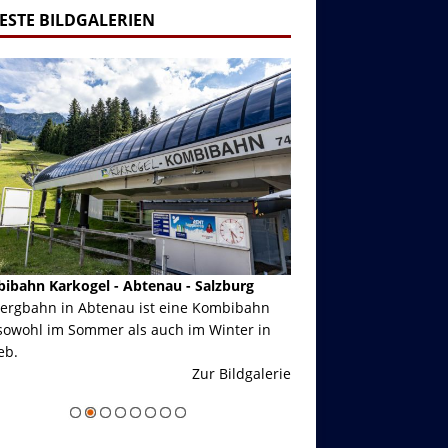
ESTE BILDGALERIEN
ibahn Karkogel - Abtenau - Salzburg
Garmisch-Partenkirch
Bergbahn in Abtenau ist eine Kombibahn
Garmisch-Partenkirchen
sowohl im Sommer als auch im Winter in
der Hauptorte in Deuts
eb.
einer Grandiosen Alpen
Zur Bildgalerie
majestätisch...