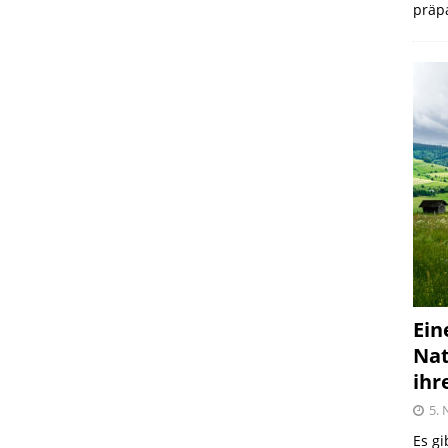
präpa
Ein
Nat
ihr
5.
Es gi