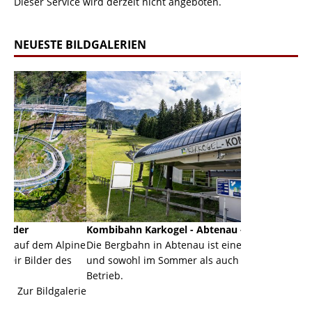
Dieser Service wird derzeit nicht angeboten.
NEUESTE BILDGALERIEN
Kombibahn Karkogel - Abtenau - Salzburg
Garmisch-Pa
lpine
Die Bergbahn in Abtenau ist eine Kombibahn
Garmisch-Par
des
und sowohl im Sommer als auch im Winter in
der Hauptort
Betrieb.
einer Grandi
alerie
Zur Bildgalerie
majestätisch.