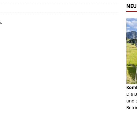
NEU
n.
Alpine Coaster - Imst - Tirol - Bilder
Komb
n in Leogang
Mehr als 3,5 Kilometer Fahrspaß auf dem Alpine
Die 
Coaster in Imst! Hier kannst Du Dir Bilder des
und 
ur Bildgalerie
Coasters ansehen.
Betri
Zur Bildgalerie