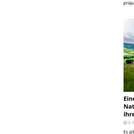
präpa
Ein
Nat
ihr
5.
Es gi