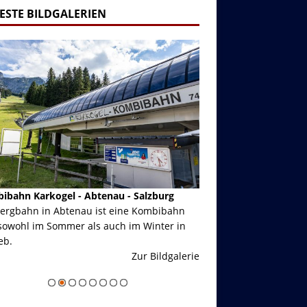
ESTE BILDGALERIEN
ibahn Karkogel - Abtenau - Salzburg
Garmisch-Partenkirch
Bergbahn in Abtenau ist eine Kombibahn
Garmisch-Partenkirchen
sowohl im Sommer als auch im Winter in
der Hauptorte in Deuts
eb.
einer Grandiosen Alpen
Zur Bildgalerie
majestätisch...