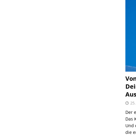
Vom
Dei
Aus
25.
Der e
Das K
Und 
die e