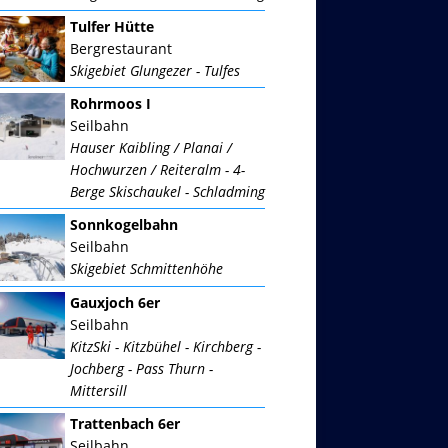
Tulfer Hütte
Bergrestaurant
Skigebiet Glungezer - Tulfes
Rohrmoos I
Seilbahn
Hauser Kaibling / Planai /
Hochwurzen / Reiteralm - 4-
Berge Skischaukel - Schladming
Sonnkogelbahn
Seilbahn
Skigebiet Schmittenhöhe
Gauxjoch 6er
Seilbahn
KitzSki - Kitzbühel - Kirchberg -
Jochberg - Pass Thurn -
Mittersill
Trattenbach 6er
Seilbahn