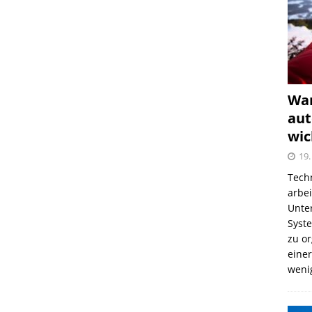
War
aut
wic
19.
Tech
arbe
Unter
Syst
zu o
einer
weni