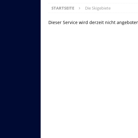
STARTSEITE
Die Skigebiete
Dieser Service wird derzeit nicht angebote
Asitzbahn - Leogang - Bilder
Schau Dir hier Bilder der Asitzbah
an.
Z