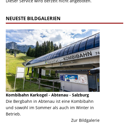
Dieser Service wird derzeit nicht angeboten.
NEUESTE BILDGALERIEN
Kombibahn Karkogel - Abtenau - Salzburg
Garmisch-Part
ine
Die Bergbahn in Abtenau ist eine Kombibahn
Garmisch-Parte
und sowohl im Sommer als auch im Winter in
der Hauptorte 
Betrieb.
einer Grandios
erie
Zur Bildgalerie
majestätisch...