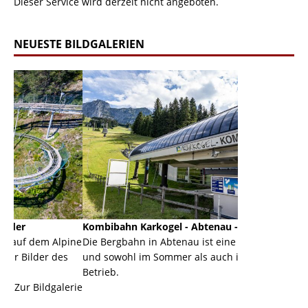
Dieser Service wird derzeit nicht angeboten.
NEUESTE BILDGALERIEN
Kombibahn Karkogel - Abtenau - Salzburg
Garmisch-Pa
lpine
Die Bergbahn in Abtenau ist eine Kombibahn
Garmisch-Part
es
und sowohl im Sommer als auch im Winter in
der Hauptorte
Betrieb.
einer Grandio
lerie
Zur Bildgalerie
majestätisch..