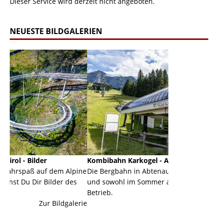
Dieser Service wird derzeit nicht angeboten.
NEUESTE BILDGALERIEN
Kombibahn Karkogel - Abtenau - Salzburg
Garmisc
dem Alpine
Die Bergbahn in Abtenau ist eine Kombibahn
Garmisc
lder des
und sowohl im Sommer als auch im Winter in
der Hau
Betrieb.
einer G
Bildgalerie
Zur Bildgalerie
majestät