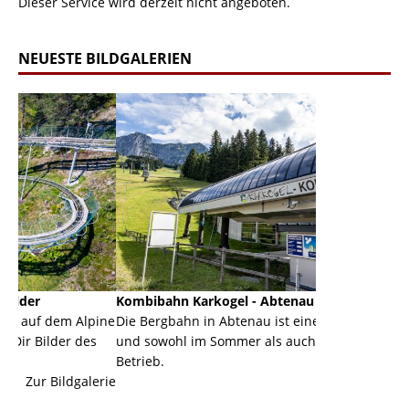
Dieser Service wird derzeit nicht angeboten.
NEUESTE BILDGALERIEN
Kombibahn Karkogel - Abtenau - Salzburg
Garmisch-Pa
lpine
Die Bergbahn in Abtenau ist eine Kombibahn
Garmisch-Par
es
und sowohl im Sommer als auch im Winter in
der Hauptort
Betrieb.
einer Grandi
alerie
Zur Bildgalerie
majestätisch.