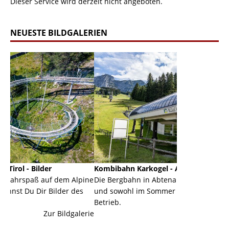
Dieser Service wird derzeit nicht angeboten.
NEUESTE BILDGALERIEN
Kombibahn Karkogel - Abtenau - Salzburg
Garmisc
dem Alpine
Die Bergbahn in Abtenau ist eine Kombibahn
Garmisch
der des
und sowohl im Sommer als auch im Winter in
der Haup
Betrieb.
einer Gr
ildgalerie
Zur Bildgalerie
majestät