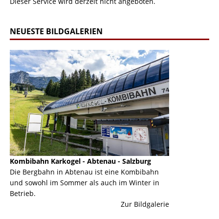
Dieser Service wird derzeit nicht angeboten.
NEUESTE BILDGALERIEN
Kombibahn Karkogel - Abtenau - Salzburg
Garmisch-Part
ine
Die Bergbahn in Abtenau ist eine Kombibahn
Garmisch-Parte
und sowohl im Sommer als auch im Winter in
der Hauptorte 
Betrieb.
einer Grandios
erie
Zur Bildgalerie
majestätisch...