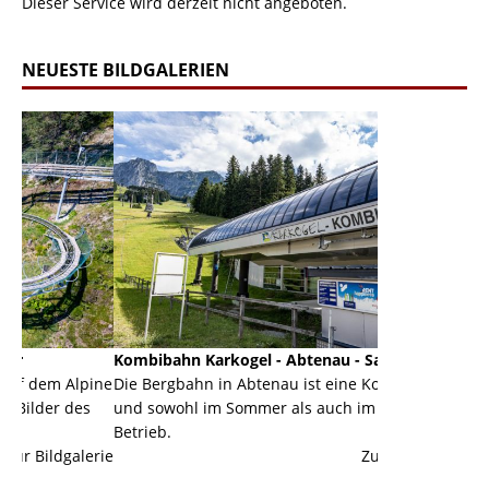
Dieser Service wird derzeit nicht angeboten.
NEUESTE BILDGALERIEN
Kombibahn Karkogel - Abtenau - Salzburg
Garmisch-Par
pine
Die Bergbahn in Abtenau ist eine Kombibahn
Garmisch-Part
s
und sowohl im Sommer als auch im Winter in
der Hauptorte
Betrieb.
einer Grandio
erie
Zur Bildgalerie
majestätisch..