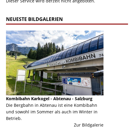
Dieser Service wird derzeit nicht angeboten.
NEUESTE BILDGALERIEN
Kombibahn Karkogel - Abtenau - Salzburg
Garmisch-Part
ine
Die Bergbahn in Abtenau ist eine Kombibahn
Garmisch-Parte
und sowohl im Sommer als auch im Winter in
der Hauptorte 
Betrieb.
einer Grandios
erie
Zur Bildgalerie
majestätisch...