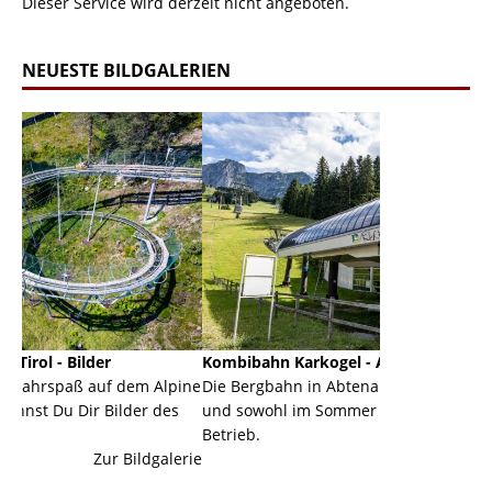
Dieser Service wird derzeit nicht angeboten.
NEUESTE BILDGALERIEN
Kombibahn Karkogel - Abtenau - Salzburg
Garmisc
dem Alpine
Die Bergbahn in Abtenau ist eine Kombibahn
Garmisch
der des
und sowohl im Sommer als auch im Winter in
der Haup
Betrieb.
einer Gr
ildgalerie
Zur Bildgalerie
majestät