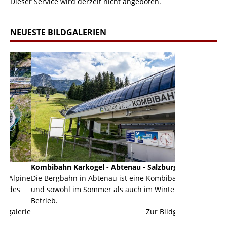
Dieser Service wird derzeit nicht angeboten.
NEUESTE BILDGALERIEN
Kombibahn Karkogel - Abtenau - Salzburg
Garmisch-Part
ine
Die Bergbahn in Abtenau ist eine Kombibahn
Garmisch-Parte
und sowohl im Sommer als auch im Winter in
der Hauptorte 
Betrieb.
einer Grandios
erie
Zur Bildgalerie
majestätisch...