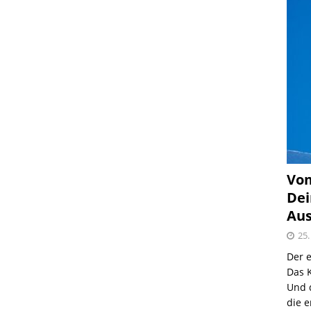
Vom
Dei
Aus
25.
Der e
Das K
Und 
die e