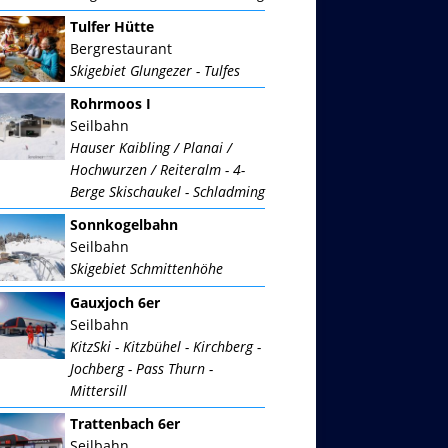
Tulfer Hütte
Bergrestaurant
Skigebiet Glungezer - Tulfes
Rohrmoos I
Seilbahn
Hauser Kaibling / Planai /
Hochwurzen / Reiteralm - 4-
Berge Skischaukel - Schladming
Sonnkogelbahn
Seilbahn
Skigebiet Schmittenhöhe
Gauxjoch 6er
Seilbahn
KitzSki - Kitzbühel - Kirchberg -
Jochberg - Pass Thurn -
Mittersill
Trattenbach 6er
Seilbahn