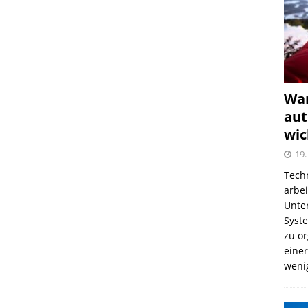
War
aut
wic
19.
Tech
arbe
Unter
Syst
zu o
einer
weni