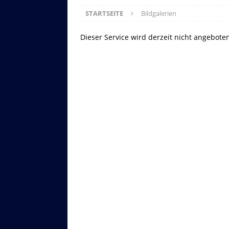
STARTSEITE
Bildgalerien
Dieser Service wird derzeit nicht angebote
Asitzbahn - Leogang - Bilder
Schau Dir hier Bilder der Asitzbah
an.
Z