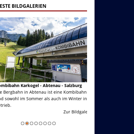
ESTE BILDGALERIEN
ibahn Karkogel - Abtenau - Salzburg
Garmisch-Partenkirch
Bergbahn in Abtenau ist eine Kombibahn
Garmisch-Partenkirchen
sowohl im Sommer als auch im Winter in
der Hauptorte in Deuts
eb.
einer Grandiosen Alpen
Zur Bildgalerie
majestätisch...