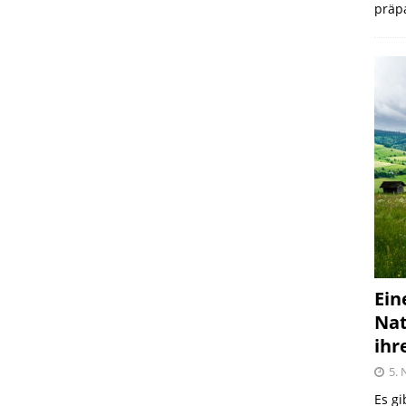
präpa
Ein
Nat
ihr
5.
Es gi