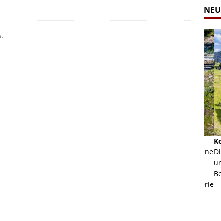
NEU
n.
Alpine Coaster - Imst - Tirol - Bilder
Komb
n in Leogang
Mehr als 3,5 Kilometer Fahrspaß auf dem Alpine
Die 
Coaster in Imst! Hier kannst Du Dir Bilder des
und 
ur Bildgalerie
Coasters ansehen.
Betri
Zur Bildgalerie