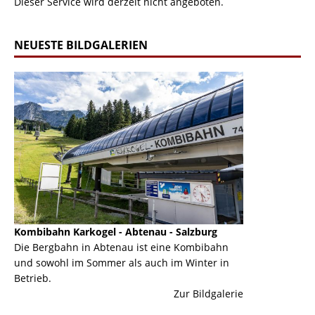
Dieser Service wird derzeit nicht angeboten.
NEUESTE BILDGALERIEN
Kombibahn Karkogel - Abtenau - Salzburg
Garmisch-Part
ine
Die Bergbahn in Abtenau ist eine Kombibahn
Garmisch-Parte
und sowohl im Sommer als auch im Winter in
der Hauptorte 
Betrieb.
einer Grandios
erie
Zur Bildgalerie
majestätisch...