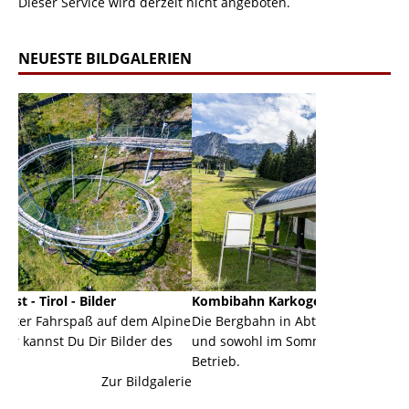
Dieser Service wird derzeit nicht angeboten.
NEUESTE BILDGALERIEN
r
Kombibahn Karkogel - Abtenau - Salzburg
Garm
f dem Alpine
Die Bergbahn in Abtenau ist eine Kombibahn
Garmi
Bilder des
und sowohl im Sommer als auch im Winter in
der H
Betrieb.
einer
r Bildgalerie
Zur Bildgalerie
majes