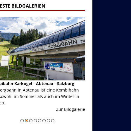
ESTE BILDGALERIEN
ibahn Karkogel - Abtenau - Salzburg
Garmisch-Partenkirch
Bergbahn in Abtenau ist eine Kombibahn
Garmisch-Partenkirchen
sowohl im Sommer als auch im Winter in
der Hauptorte in Deuts
eb.
einer Grandiosen Alpen
Zur Bildgalerie
majestätisch...