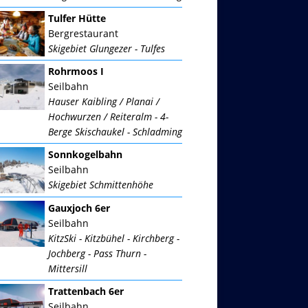
Tulfer Hütte
Bergrestaurant
Skigebiet Glungezer - Tulfes
Rohrmoos I
Seilbahn
Hauser Kaibling / Planai /
Hochwurzen / Reiteralm - 4-
Berge Skischaukel - Schladming
Sonnkogelbahn
Seilbahn
Skigebiet Schmittenhöhe
Gauxjoch 6er
Seilbahn
KitzSki - Kitzbühel - Kirchberg -
Jochberg - Pass Thurn -
Mittersill
Trattenbach 6er
Seilbahn