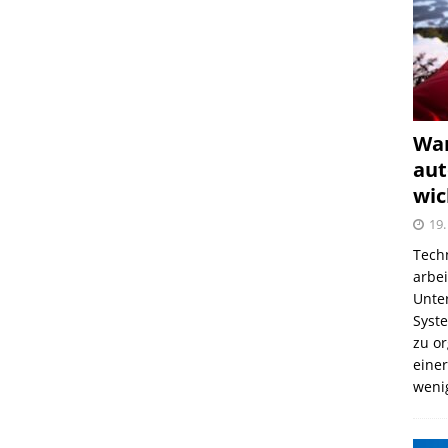
War
aut
wic
19.
Tech
arbe
Unter
Syst
zu o
einer
weni