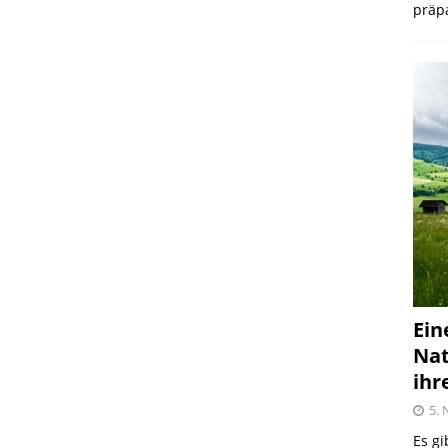
präpa
Ein
Nat
ihr
5.
Es gi