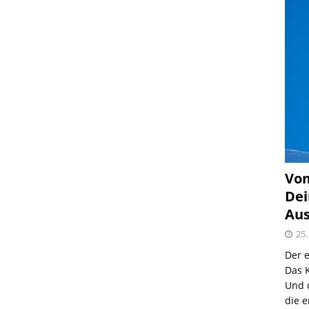
Vom
Dei
Aus
25.
Der e
Das K
Und 
die e