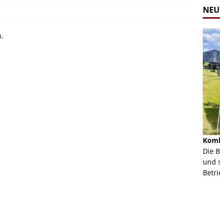
NEU
n.
Alpine Coaster - Imst - Tirol - Bilder
Komb
n in Leogang
Mehr als 3,5 Kilometer Fahrspaß auf dem Alpine
Die 
Coaster in Imst! Hier kannst Du Dir Bilder des
und 
ur Bildgalerie
Coasters ansehen.
Betri
Zur Bildgalerie