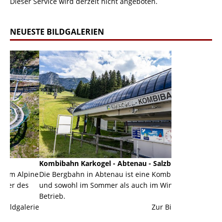
Dieser Service wird derzeit nicht angeboten.
NEUESTE BILDGALERIEN
Kombibahn Karkogel - Abtenau - Salzburg
Garmisch-Part
ine
Die Bergbahn in Abtenau ist eine Kombibahn
Garmisch-Parte
und sowohl im Sommer als auch im Winter in
der Hauptorte 
Betrieb.
einer Grandios
erie
Zur Bildgalerie
majestätisch...