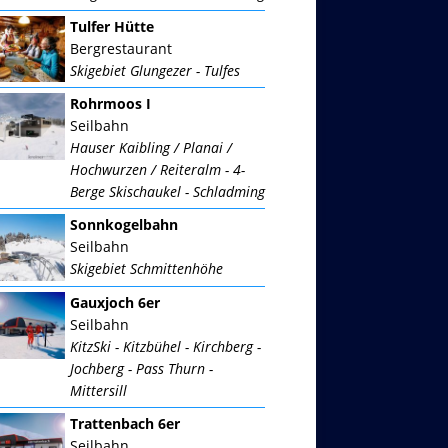
Tulfer Hütte
Bergrestaurant
Skigebiet Glungezer - Tulfes
Rohrmoos I
Seilbahn
Hauser Kaibling / Planai /
Hochwurzen / Reiteralm - 4-
Berge Skischaukel - Schladming
Sonnkogelbahn
Seilbahn
Skigebiet Schmittenhöhe
Gauxjoch 6er
Seilbahn
KitzSki - Kitzbühel - Kirchberg -
Jochberg - Pass Thurn -
Mittersill
Trattenbach 6er
Seilbahn