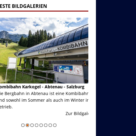
ESTE BILDGALERIEN
ibahn Karkogel - Abtenau - Salzburg
Garmisch-Partenkirch
Bergbahn in Abtenau ist eine Kombibahn
Garmisch-Partenkirchen
sowohl im Sommer als auch im Winter in
der Hauptorte in Deuts
eb.
einer Grandiosen Alpen
Zur Bildgalerie
majestätisch...