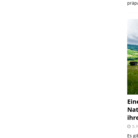
präpa
Ein
Nat
ihr
5.
Es gi