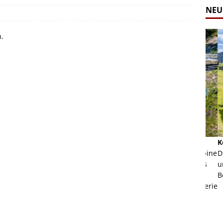
NEU
n.
Alpine Coaster - Imst - Tirol - Bilder
Komb
n in Leogang
Mehr als 3,5 Kilometer Fahrspaß auf dem Alpine
Die 
Coaster in Imst! Hier kannst Du Dir Bilder des
und 
ur Bildgalerie
Coasters ansehen.
Betri
Zur Bildgalerie