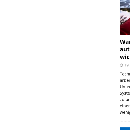
War
aut
wic
19.
Tech
arbe
Unter
Syst
zu o
einer
weni