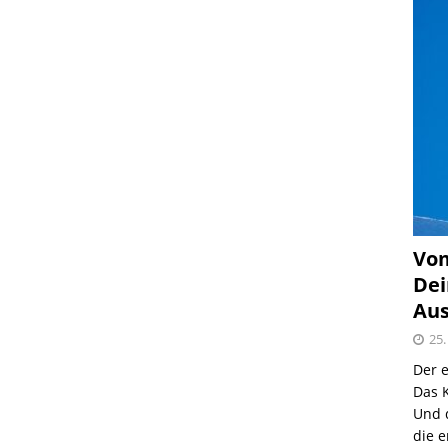
Vom
Dei
Aus
25.
Der e
Das K
Und 
die e