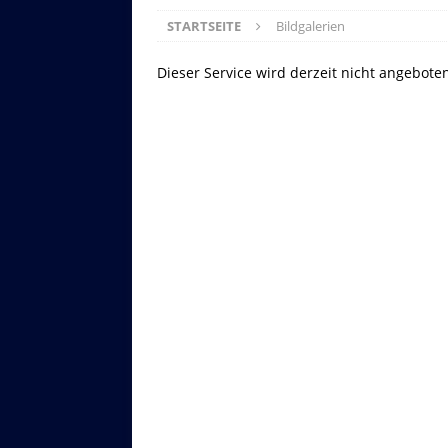
STARTSEITE
Bildgalerien
Dieser Service wird derzeit nicht angebote
Asitzbahn - Leogang - Bilder
Schau Dir hier Bilder der Asitzbah
an.
Z