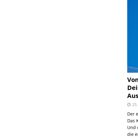
Vom
Dei
Aus
25.
Der e
Das K
Und 
die e