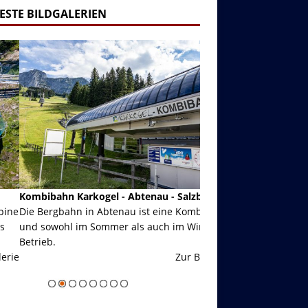
ESTE BILDGALERIEN
ibahn Karkogel - Abtenau - Salzburg
Garmisch-Partenkirch
Bergbahn in Abtenau ist eine Kombibahn
Garmisch-Partenkirchen
sowohl im Sommer als auch im Winter in
der Hauptorte in Deuts
eb.
einer Grandiosen Alpen
Zur Bildgalerie
majestätisch...