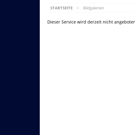
STARTSEITE
Bildgalerien
Dieser Service wird derzeit nicht angebote
Asitzbahn - Leogang - Bilder
Schau Dir hier Bilder der Asitzbah
an.
Z