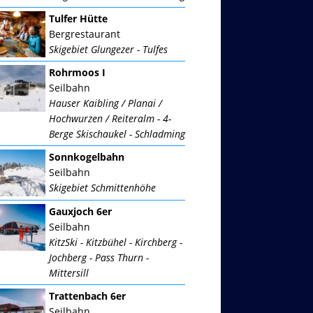
Tulfer Hütte
Bergrestaurant
Skigebiet Glungezer - Tulfes
Rohrmoos I
Seilbahn
Hauser Kaibling / Planai /
Hochwurzen / Reiteralm - 4-
Berge Skischaukel - Schladming
Sonnkogelbahn
Seilbahn
Skigebiet Schmittenhöhe
Gauxjoch 6er
Seilbahn
KitzSki - Kitzbühel - Kirchberg -
Jochberg - Pass Thurn -
Mittersill
Trattenbach 6er
Seilbahn