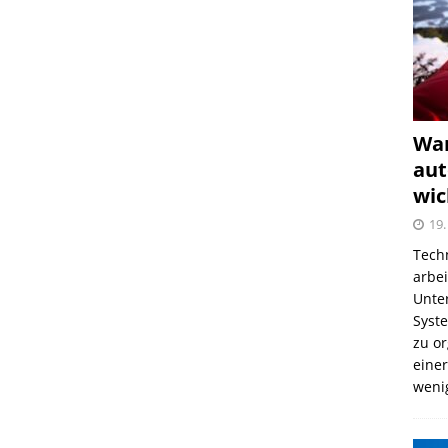
War
aut
wic
19.
Tech
arbe
Unter
Syst
zu o
einer
weni