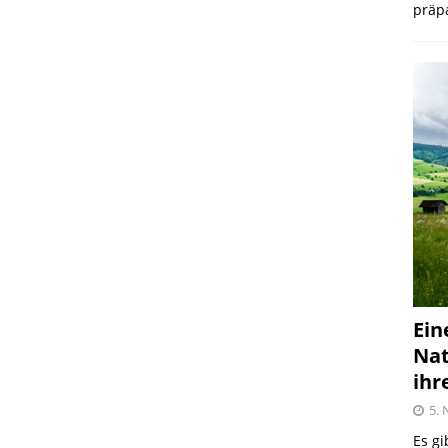
präpa
Ein
Nat
ihr
5.
Es gi