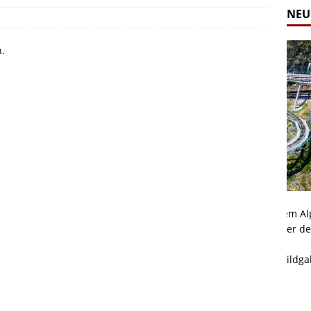
NEU
n.
Alpine Coaster - Imst - Tirol - Bilder
Komb
n in Leogang
Mehr als 3,5 Kilometer Fahrspaß auf dem Alpine
Die 
Coaster in Imst! Hier kannst Du Dir Bilder des
und 
ur Bildgalerie
Coasters ansehen.
Betri
Zur Bildgalerie