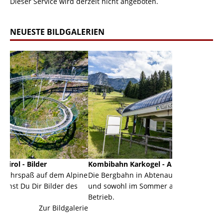
Dieser Service wird derzeit nicht angeboten.
NEUESTE BILDGALERIEN
Kombibahn Karkogel - Abtenau - Salzburg
Garmisc
dem Alpine
Die Bergbahn in Abtenau ist eine Kombibahn
Garmisc
der des
und sowohl im Sommer als auch im Winter in
der Hau
Betrieb.
einer G
Bildgalerie
Zur Bildgalerie
majestät