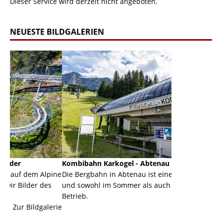
Dieser Service wird derzeit nicht angeboten.
NEUESTE BILDGALERIEN
Kombibahn Karkogel - Abtenau - Salzburg
Garmisch-Pa
lpine
Die Bergbahn in Abtenau ist eine Kombibahn
Garmisch-Par
es
und sowohl im Sommer als auch im Winter in
der Hauptort
Betrieb.
einer Grandi
lerie
Zur Bildgalerie
majestätisch.