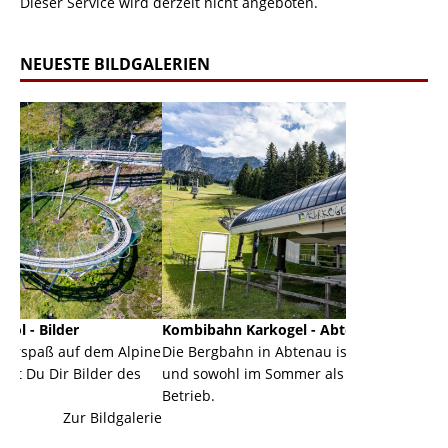
Dieser Service wird derzeit nicht angeboten.
NEUESTE BILDGALERIEN
Kombibahn Karkogel - Abtenau - Salzburg
Garmisch
m Alpine
Die Bergbahn in Abtenau ist eine Kombibahn
Garmisch-
er des
und sowohl im Sommer als auch im Winter in
der Haupt
Betrieb.
einer Gra
ldgalerie
Zur Bildgalerie
majestätis