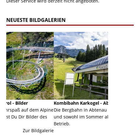
Dieser Service wird derzeit nicht angeboten.
NEUESTE BILDGALERIEN
Kombibahn Karkogel - Abtenau - Salzburg
Garmisc
em Alpine
Die Bergbahn in Abtenau ist eine Kombibahn
Garmisch
der des
und sowohl im Sommer als auch im Winter in
der Haup
Betrieb.
einer Gr
ildgalerie
Zur Bildgalerie
majestäti