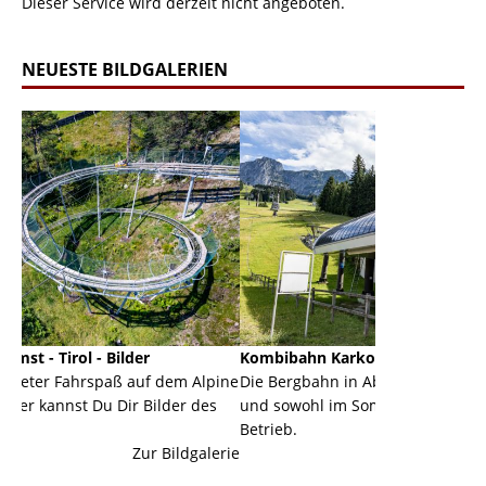
Dieser Service wird derzeit nicht angeboten.
NEUESTE BILDGALERIEN
er
Kombibahn Karkogel - Abtenau - Salzburg
Gar
auf dem Alpine
Die Bergbahn in Abtenau ist eine Kombibahn
Garm
 Bilder des
und sowohl im Sommer als auch im Winter in
der 
Betrieb.
eine
Zur Bildgalerie
Zur Bildgalerie
maje