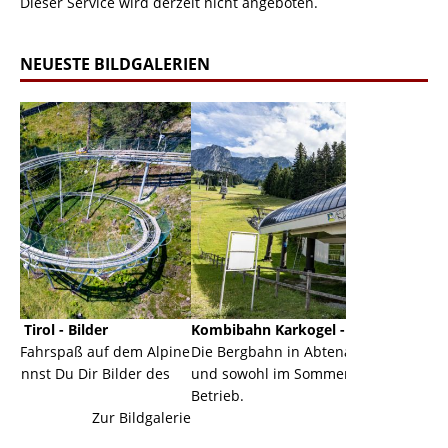
Dieser Service wird derzeit nicht angeboten.
NEUESTE BILDGALERIEN
Kombibahn Karkogel - Abtenau - Salzburg
Garmi
 dem Alpine
Die Bergbahn in Abtenau ist eine Kombibahn
Garmis
ilder des
und sowohl im Sommer als auch im Winter in
der Ha
Betrieb.
einer 
 Bildgalerie
Zur Bildgalerie
majest