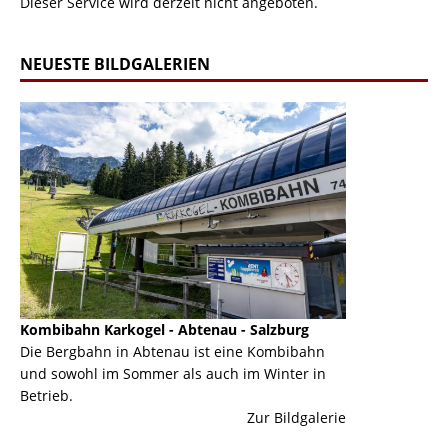
Dieser Service wird derzeit nicht angeboten.
NEUESTE BILDGALERIEN
Kombibahn Karkogel - Abtenau - Salzburg
Garmisch-Part
ine
Die Bergbahn in Abtenau ist eine Kombibahn
Garmisch-Parte
und sowohl im Sommer als auch im Winter in
der Hauptorte 
Betrieb.
einer Grandios
erie
Zur Bildgalerie
majestätisch...